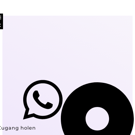
Zugang holen