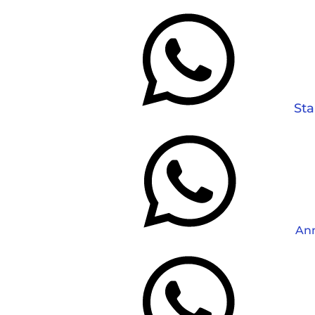
Sta
An