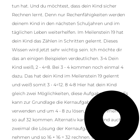
tun hat. Und du möchtest, dass dein Kind sicher
Rechnen lernt. Denn nur Rechenfähigkeiten werden
deinem Kind in den nächsten Schuljahren und im
täglichen Leben weiterhelfen. Im Meilenstein 19 hat
dein Kind das Zählen in Schritten gelernt. Dieses
Wissen wird jetzt sehr wichtig sein. Ich möchte dir
das an einigen Beispielen verdeutlichen. 3•4 Dein
Kind weiß, 2 • 4=8. Bei 3 • 4 kommen noch einmal 4
dazu. Das hat dein Kind im Meilenstein 19 gelernt
und weiß somit 3 • 4=12. 8 4•8 Hier hat dein Kind
gleich zwei Möglichkeiten, diese Aufgabe zu lösen. Es
kann zur Grundlage die Kernaufgabe 5 • 8=40
verwenden und um 4 • 8 zu lösen, 8 wegnehmen und
so auf 32 kommen. Alternativ kann dein Kind auch
zweimal die Lösung der Kernaufgabe 2 • 8=16
nehmen und so 16 + 16 = 32 rechnen. 8 • 7 (die