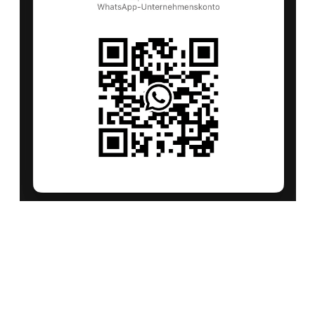
„Ich war mir erst unsicher. Aber als ich den
Lerncheck gemacht habe, war klar: Mein Kind