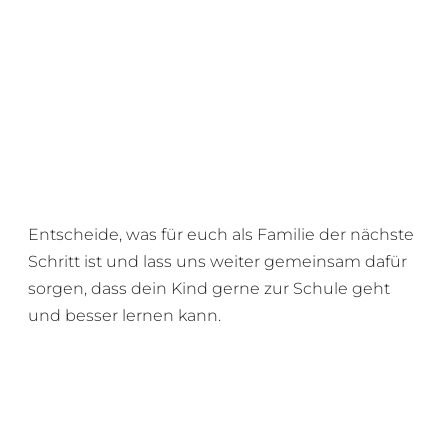
braucht mehr Struktur. Das VKZ war genau
richtig.“
–
Johanna L.
„Ich wusste, wir brauchen Begleitung – ich will
nicht mehr alleine herumprobieren. Das VKZ+
war für uns der Gamechanger.“
–
Aylin B.
Entscheide, was für euch als Familie der nächste
Schritt ist und lass uns weiter gemeinsam dafür
sorgen, dass dein Kind gerne zur Schule geht
und besser lernen kann.